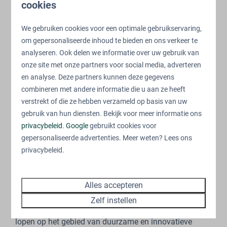
cookies
activiteiten aan. Ook koesteren we een prachtige, maar
bovenal groene omgeving als plek om van je vrije tijd
We gebruiken cookies voor een optimale gebruikservaring,
te genieten. Om dit te bewerkstelligen werken wij met
om gepersonaliseerde inhoud te bieden en ons verkeer te
een aantal pijlers:
analyseren. Ook delen we informatie over uw gebruik van
onze site met onze partners voor social media, adverteren
Ontwikkeling van onze recreatiewoningen naar
en analyse. Deze partners kunnen deze gegevens
wens van onze gast en in samenhang met de
combineren met andere informatie die u aan ze heeft
natuur.
verstrekt of die ze hebben verzameld op basis van uw
Het voortdurend verduurzamen en verbeteren
gebruik van hun diensten. Bekijk voor meer informatie ons
van onze woningen en faciliteiten.
privacybeleid
.
Google
gebruikt cookies voor
Het verkleinen van onze ecologische voetafdruk
gepersonaliseerde advertenties. Meer weten? Lees ons
met o.a. de inzet van duurzame en
privacybeleid.
levensbestendige materialen.
Het inzetten van een sterke circulaire
Alles accepteren
samenwerking met onze partners.
Zelf instellen
Zo willen wij als projectontwikkelaar altijd voorop
lopen op het gebied van duurzame en innovatieve