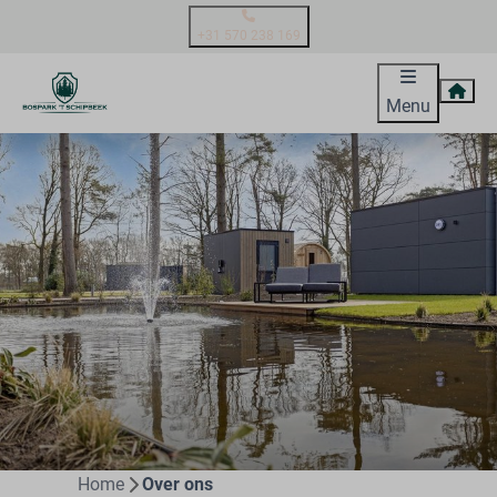
+31 570 238 169
Menu
Home
Over ons